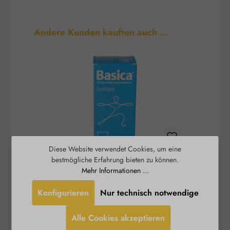
Produktgalerie überspringen
Andere Kunden kauften auch …
Diese Website verwendet Cookies, um eine
bestmögliche Erfahrung bieten zu können.
Basica® Instant - basisches
B
Mehr Informationen ...
Trinkpulver
Konfigurieren
Nur technisch notwendige
Ein stabiles Säure-Basen-Gleichgewicht und ein
Burgerstein
funktionierender Energiestoffwechsel sind
Alle Cookies akzeptieren
wichtige Voraussetzungen für Vitalität und
S
Leistungsfähigkeit. Im stressigen Alltag fehlt oft
D