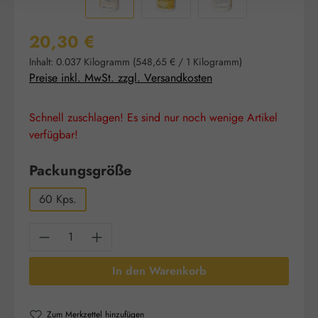
Regulärer Preis:
20,30 €
Inhalt:
0.037 Kilogramm
(548,65 € / 1 Kilogramm)
Preise inkl. MwSt. zzgl. Versandkosten
Schnell zuschlagen! Es sind nur noch wenige Artikel
verfügbar!
auswählen
Packungsgröße
60 Kps.
Produkt Anzahl: Gib den gewünschten Wert e
In den Warenkorb
Zum Merkzettel hinzufügen