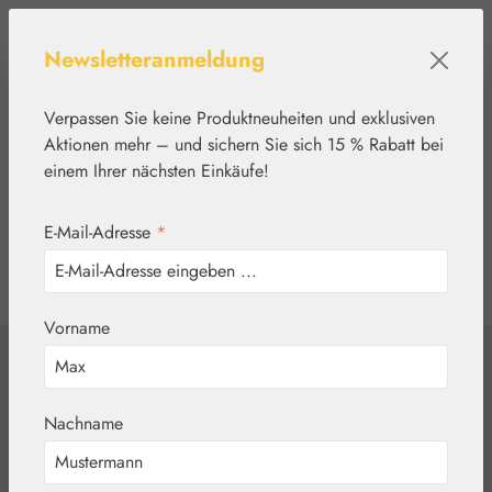
Zum Hauptinhalt springen
Newsletteranmeldung
Verpassen Sie keine Produktneuheiten und exklusiven
Aktionen mehr – und sichern Sie sich 15 % Rabatt bei
einem Ihrer nächsten Einkäufe!
E-Mail-Adresse
*
0
Werkzeugleiste anzeigen
Du hast 0 Produkte
Vorname
Home
Nährstoffe
Eigenprodukte
Yamswurzel +
Nachname
Chrom Kapseln