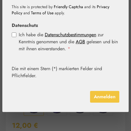
This site is protected by
Friendly Captcha
and its
Privacy
Policy
and
Terms of Use
apply.
Bildergalerie überspringen
Datenschutz
Ich habe die
Datenschutzbestimmungen
zur
Kenntnis genommen und die
AGB
gelesen und bin
mit ihnen einverstanden.
*
Die mit einem Stern (*) markierten Felder sind
Pflichtfelder.
Anmelden
Regulärer Preis:
12,00 €