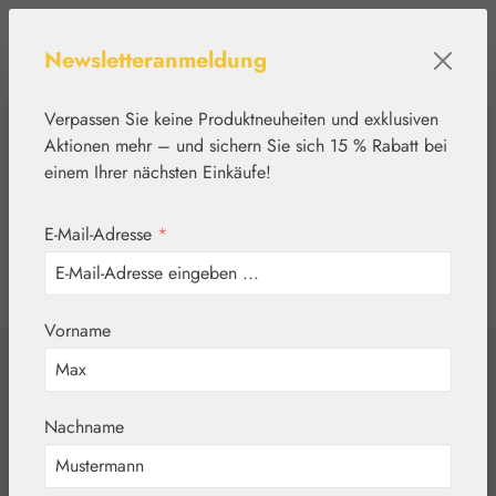
Zum Hauptinhalt springen
Newsletteranmeldung
Verpassen Sie keine Produktneuheiten und exklusiven
Aktionen mehr – und sichern Sie sich 15 % Rabatt bei
einem Ihrer nächsten Einkäufe!
E-Mail-Adresse
*
0
Werkzeugleiste anzeigen
Du hast 0 Produkte
Vorname
Home
Nährstoffe
Gall Pharma
Immun-Fit Kapseln
Nachname