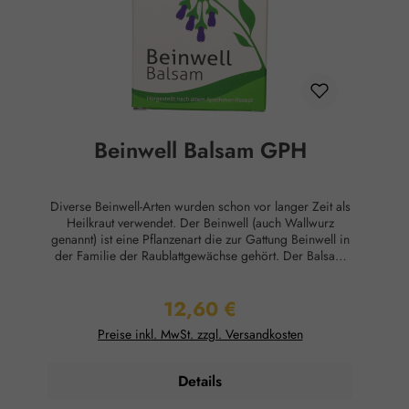
Beinwell Balsam GPH
Diverse Beinwell-Arten wurden schon vor langer Zeit als
Heilkraut verwendet. Der Beinwell (auch Wallwurz
genannt) ist eine Pflanzenart die zur Gattung Beinwell in
der Familie der Raublattgewächse gehört. Der Balsam
wird aus dem Beinwellkraut und der Beinwellwurzel
durch ein spezielles Verfahren hergestellt. Das Kraut und
12,60 €
die Wurzel haben entzündungshemmende,
Regulärer Preis:
schmerzlindernde und wundheilungsfördernde
Preise inkl. MwSt. zzgl. Versandkosten
Eigenschaften. Das alte Hausrezept besteht aus einem
öligen Auszug des Beinwells, Wollwachs, dickflüssigem
Paraffin, Wasser, Mandelöl und Alkohol. Es handelt sich
Details
um einen pflanzlichen Balsam mit wohltuenden
Eigenschaften. Anwendungsgebiete: Zur Entspannung