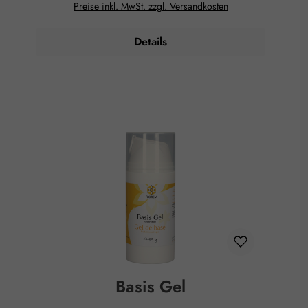
Preise inkl. MwSt. zzgl. Versandkosten
Die Herstellung erfolgt nach den GMP Richtlinien für
pharmazeutische Produkte. Anwendungsgebiete:
Verbessert die Elastizität der Haut Versorgt die Haut mit
Details
ausreichend Feuchtigkeit Als Salbengrundlage für
Eigenherstellungen Anwendung: Auf die intakte Haut
auftragen. Ingredients: Paraffinum Liquidum, Petrolatum,
Paraffin, Simmondsia Chinensis Oil (=Jojoba Oil)
Hinweise: Bei etwaigem Auftreten von Hautreizungen
sofort absetzen. Nicht ins Auge bringen oder auf
Schleimhäute auftragen. Für Kinder unzugänglich
aufbewahren. Nicht über 25°C lagern.
Basis Gel