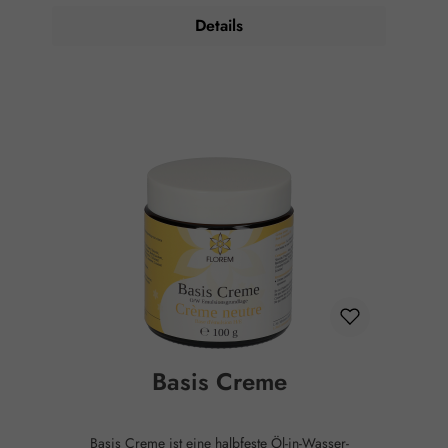
% naturreines Bio-Mandelöl der Firma Fandler
Details
verwendet. Hinweise: Nur auf intakte Haut aufbringen.
Bei etwaigem Auftreten von Hautreizungen sofort
absetzen. Nicht ins Auge bringen oder auf Schleimhäute
auftragen. Für Kinder unzugänglich aufbewahren.
Basis Creme
Basis Creme ist eine halbfeste Öl-in-Wasser-