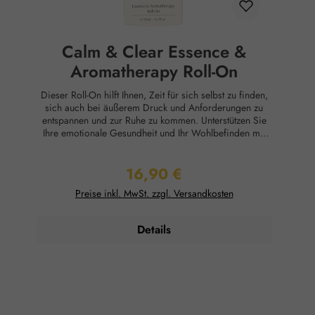
Calm & Clear Essence &
Aromatherapy Roll-On
Dieser Roll-On hilft Ihnen, Zeit für sich selbst zu finden,
sich auch bei äußerem Druck und Anforderungen zu
entspannen und zur Ruhe zu kommen. Unterstützen Sie
Ihre emotionale Gesundheit und Ihr Wohlbefinden mit
australischen Buschblüten-Essenzen und reinen
ätherischen Aromatherapie-Ölen, die fachmännisch in
16,90 €
therapeutischen Konzentrationen mit Bio-Jojobaöl
Regulärer Preis:
gemischt wurden. Dieser Bush Essence and
Preise inkl. MwSt. zzgl. Versandkosten
Aromatherapy Roll-On enthält 100% reine ätherische Öle
und ist vegan.Anwendung:Rollen Sie den Applikator
sanft auf Nacken, Handgelenken, Schläfen oder
Details
Pulspunkten hin und her und atmen Sie tief ein, um sich
mit Ihrem sinnlichen und leidenschaftlichen Selbst zu
verbinden.Zusammensetzung:Organic Simmondsia
chinensis (Jojoba) oil, Sorbitan Oleate, Citrus aurantium
(Neroli) flower oil, Lavendula angustifolia (Lavender) oil,
Pogostemon cablin (Patchouli) oil, Citrus aurantium
dulcis (Orange) oil, Organic Alcohol, Tetratheca