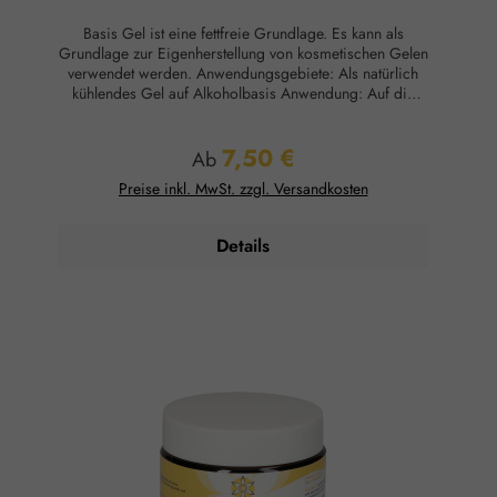
Basis Gel ist eine fettfreie Grundlage. Es kann als
Grundlage zur Eigenherstellung von kosmetischen Gelen
verwendet werden. Anwendungsgebiete: Als natürlich
kühlendes Gel auf Alkoholbasis Anwendung: Auf die
intakte Haut auftragen. Ingredients: Aqua, Alcohol,
Triethanolamine, Carbomer Hinweise: Bei etwaigem
7,50 €
Auftreten von Hautreizungen sofort absetzen. Nicht ins
Regulärer Preis:
Ab
Auge bringen oder auf Schleimhäute auftragen. Für
Preise inkl. MwSt. zzgl. Versandkosten
Kinder unzugänglich aufbewahren. Nicht über 25°C
lagern.
Details