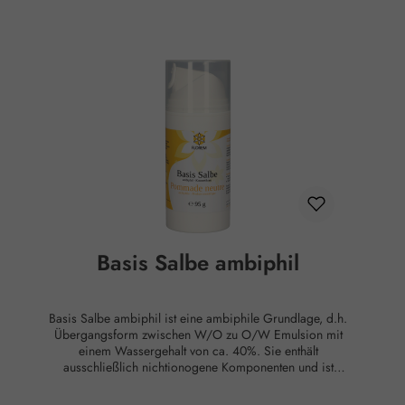
Dicocoyl Pentaerythrityl Distearyl Citrate, Aluminium
Stearates, Parfum, Amylcinnamal, Cinnamyl Alcohol,
Citronellol, Geraniol, Hydroxycitronellal, Limonene,
Linalool Hinweise: Bei etwaigem Auftreten von
Hautreizungen sofort absetzen. Nicht ins Auge bringen
oder auf Schleimhäute auftragen. Für Kinder
unzugänglich aufbewahren. Nicht über 25°C lagern.
Basis Salbe ambiphil
Basis Salbe ambiphil ist eine ambiphile Grundlage, d.h.
Übergangsform zwischen W/O zu O/W Emulsion mit
einem Wassergehalt von ca. 40%. Sie enthält
ausschließlich nichtionogene Komponenten und ist
daher auch mit Säuren, Basen und Salzen gut
verträglich. Durch die regelmäßige Anwendung der