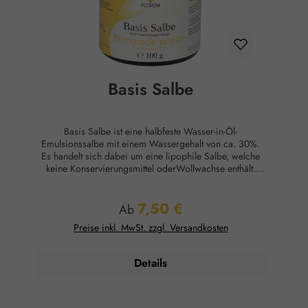
Basis Salbe
Basis Salbe ist eine halbfeste Wasser-in-Öl-
Emulsionssalbe mit einem Wassergehalt von ca. 30%.
Es handelt sich dabei um eine lipophile Salbe, welche
keine Konservierungsmittel oderWollwachse enthält.
Durch die regelmäßige Anwendung der Pflegesalbe
wird raue und schuppige Haut geglättet und trockene
7,50 €
Haut erscheint wieder ebenmäßig und gesund.
Regulärer Preis:
Ab
Außerdemwird das Austrocknen der Haut reduziert,
Preise inkl. MwSt. zzgl. Versandkosten
wodurch Infektionen und Irritationen vermieden werden
können. Anwendungsgebiete: Verbessert die Elastizität
der Haut Versorgt die Haut mit ausreichend Feuchtigkeit
Details
Lindert Trockenheit und Irritationen Als Salbengrundlage
für Eigenherstellungen Anwendung: Auf die intakte Haut
auftragen. Ingredients: Petrolatum, Aqua, Paraffinum
Liquidum, Glycerin, Cera Alba, Sorbitan Sesquioleate,