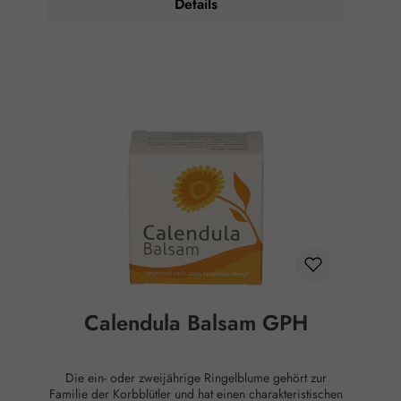
Details
Produktes wird ausschließlich kaltgepresstes, 100 %
naturreines Bio-Mandelöl der Firma Fandler verwendet.
Hinweise: Nur auf intakte Haut aufbringen. Bei
etwaigem Auftreten von Hautreizungen sofort absetzen.
Nicht ins Auge bringen oder auf Schleimhäute
auftragen. Für Kinder unzugänglich aufbewahren.
Calendula Balsam GPH
Die ein- oder zweijährige Ringelblume gehört zur
Familie der Korbblütler und hat einen charakteristischen