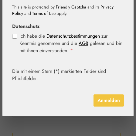
Pflanzenwelt
This site is protected by
Friendly Captcha
and its
Privacy
Policy
and
Terms of Use
apply.
Nährstoffe
Datenschutz
Kosmetik
Ich habe die
Datenschutzbestimmungen
zur
Kenntnis genommen und die
AGB
gelesen und bin
Basics
mit ihnen einverstanden.
*
Medien
Die mit einem Stern (*) markierten Felder sind
Schmuck
Pflichtfelder.
Blütenmixer
Lebensmittel
Anmelden
Aktionen