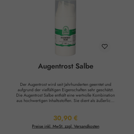
Lebensmittel und haben keine direkte, nach klassisch
wissenschaftlichen Maßstäben nachgewiesene Wirkung
auf Körper oder Psyche. Alle Aussagen beziehen sich
ausschließlich auf energetische Aspekte wie Aura,
Meridiane, Chakren etc.
Augentrost Salbe
Der Augentrost wird seit Jahrhunderten geerntet und
aufgrund der vielfältigen Eigenschaften sehr geschätzt.
Die Augentrost Salbe enthält eine wertvolle Kombination
aus hochwertigen Inhaltsstoffen. Sie dient als äußerliche
Pflege bei Augenringen und geschwollenen
Augenlidern. Anwendung: Zum Einmassieren in die
30,90 €
Haut. Ingredients: Lanolin, Alcohol, Simmondsia
Regulärer Preis:
Chinensis Seed Oil, Prunus Amygdalus Dulcis Oil,
Preise inkl. MwSt. zzgl. Versandkosten
Aqua, Euphrasia officinalis Extract. Für die Herstellung
dieses Produktes wird ausschließlich kaltgepresstes, 100