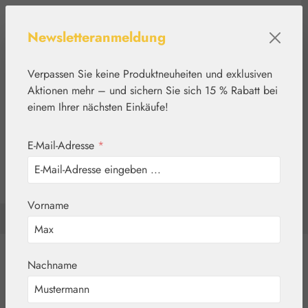
Zum Hauptinhalt springen
Newsletteranmeldung
Verpassen Sie keine Produktneuheiten und exklusiven
Aktionen mehr – und sichern Sie sich 15 % Rabatt bei
einem Ihrer nächsten Einkäufe!
E-Mail-Adresse
*
0
Werkzeugleiste anzeigen
Du hast 0 Produkte a
Vorname
Home
Kosmetik
Blütenessenzen
Nachname
Aromatherapie