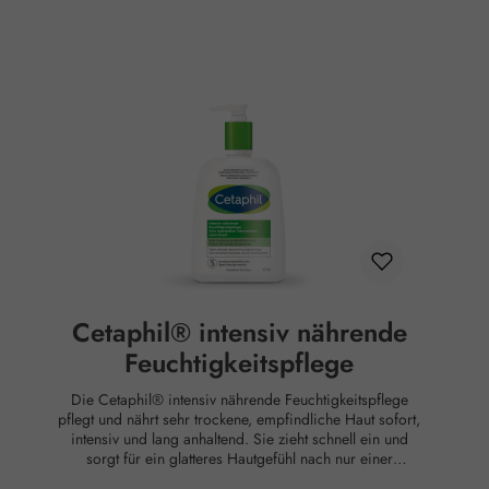
feuchtigkeitsspendendem Glycerin und hilft dabei, die
Widerstandsfähigkeit empfindlicher Haut zu verbessern
Sanfte Anwendung bei empfindlicher Haut Klinisch
getestet bei Anwendern mit empfindlicher Haut
Ingredients: Aqua, Glycerin, Isopropyl Palmitate,
Cetearyl Alcohol, Ceteareth-20, Panthenol, Niacinamide,
Tocopheryl Acetate, Dimethicone, Persea Gratissima
Oil, Helianthus Annuus Seed Oil, Pantolactone, Glyceryl
Stearate, Sodium Benzoate, Benzyl Alcohol, Citric Acid.
FIL 1745 Hinweise: Zur äußeren Anwendung. Für Kinder
unzugänglich aufbewahren.
Cetaphil® intensiv nährende
Feuchtigkeitspflege
Die Cetaphil® intensiv nährende Feuchtigkeitspflege
pflegt und nährt sehr trockene, empfindliche Haut sofort,
intensiv und lang anhaltend. Sie zieht schnell ein und
sorgt für ein glatteres Hautgefühl nach nur einer
Anwendung. Dank der Kombination aus Panthenol,