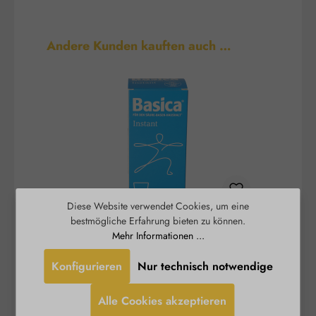
Produktgalerie überspringen
Andere Kunden kauften auch …
Diese Website verwendet Cookies, um eine
bestmögliche Erfahrung bieten zu können.
Basica® Instant - basisches
B
Mehr Informationen ...
Trinkpulver
Konfigurieren
Nur technisch notwendige
Ein stabiles Säure-Basen-Gleichgewicht und ein
Burgerstein
funktionierender Energiestoffwechsel sind
Alle Cookies akzeptieren
wichtige Voraussetzungen für Vitalität und
S