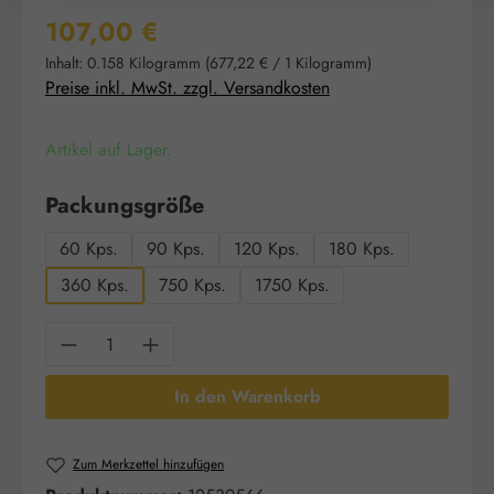
Regulärer Preis:
107,00 €
Inhalt:
0.158 Kilogramm
(677,22 € / 1 Kilogramm)
Preise inkl. MwSt. zzgl. Versandkosten
Artikel auf Lager.
auswählen
Packungsgröße
60 Kps.
90 Kps.
120 Kps.
180 Kps.
360 Kps.
750 Kps.
1750 Kps.
Produkt Anzahl: Gib den gewünschten Wert e
In den Warenkorb
Zum Merkzettel hinzufügen