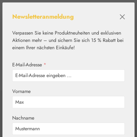
Zum Hauptinhalt springen
Newsletteranmeldung
Verpassen Sie keine Produktneuheiten und exklusiven
Aktionen mehr – und sichern Sie sich 15 % Rabatt bei
einem Ihrer nächsten Einkäufe!
E-Mail-Adresse
*
0
Werkzeugleiste anzeigen
Du hast 0 Produkte
Vorname
Home
Nährstoffe
Gall Pharma
Teufelskrallen 345
Nachname
mg GPH Kapseln