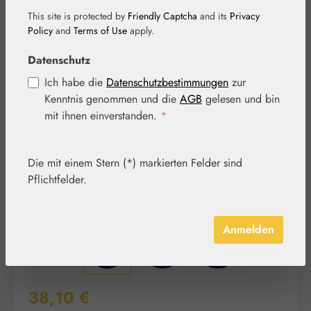
This site is protected by
Friendly Captcha
and its
Privacy
Policy
and
Terms of Use
apply.
Bildergalerie überspringen
Datenschutz
Ich habe die
Datenschutzbestimmungen
zur
Kenntnis genommen und die
AGB
gelesen und bin
mit ihnen einverstanden.
*
Die mit einem Stern (*) markierten Felder sind
Pflichtfelder.
Anmelden
Regulärer Preis:
38,10 €