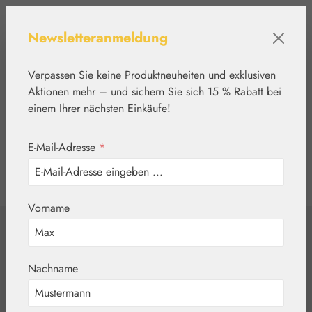
Zum Hauptinhalt springen
Newsletteranmeldung
Verpassen Sie keine Produktneuheiten und exklusiven
Aktionen mehr – und sichern Sie sich 15 % Rabatt bei
einem Ihrer nächsten Einkäufe!
E-Mail-Adresse
*
0
Werkzeugleiste anzeigen
Du hast 0 Produkte
Vorname
Home
Nährstoffe
Gall Pharma
Sonn-Fit Kapseln
Nachname