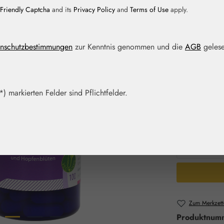
Friendly Captcha
and its
Privacy Policy
and
Terms of Use
apply.
Regulärer Prei
28,60 
Inhalt:
0.06 Ki
nschutzbestimmungen
zur Kenntnis genommen und die
AGB
gelese
Preise inkl. M
Artikel auf La
) markierten Felder sind Pflichtfelder.
Packungs
50 Kps.
Produkt 
Zum Merkzett
Produktnum