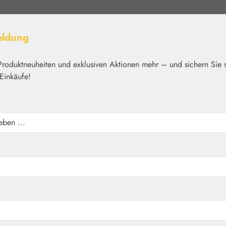
eldung
Produktneuheiten und exklusiven Aktionen mehr – und sichern Sie 
Einkäufe!
elt
Nährstoffe
Kosmetik
Basics
Medien
Home
Nährstoffe
Gall Pharma