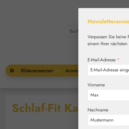
um Hauptinhalt springen
Zur Suche springen
Newsletteranm
Verpassen Sie keine 
einem Ihrer nächsten 
E-Mail-Adresse
*
✿
Blütenessenzen
Aromatherapie
Pflanzenw
Vorname
Schlaf-Fit Kapseln
Nachname