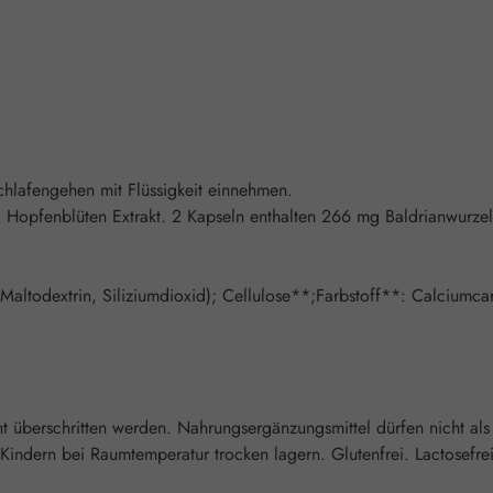
chlafengehen mit Flüssigkeit einnehmen.
 Hopfenblüten Extrakt. 2 Kapseln enthalten 266 mg Baldrianwurzel
t, Maltodextrin, Siliziumdioxid); Cellulose**;Farbstoff**: Calciumc
 überschritten werden. Nahrungsergänzungsmittel dürfen nicht al
indern bei Raumtemperatur trocken lagern. Glutenfrei. Lactosefrei