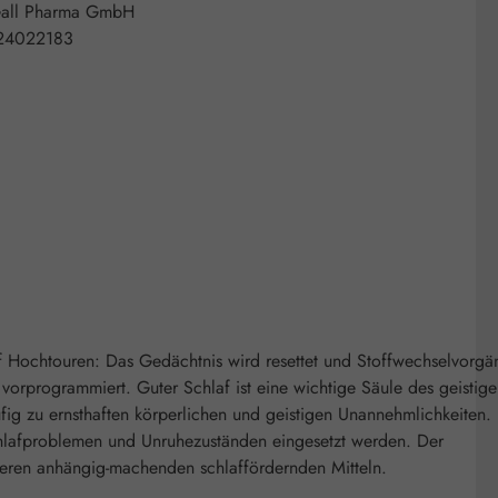
all Pharma GmbH
24022183
auf Hochtouren: Das Gedächtnis wird resettet und Stoffwechselvorg
t vorprogrammiert. Guter Schlaf ist eine wichtige Säule des geistig
ig zu ernsthaften körperlichen und geistigen Unannehmlichkeiten.
schlafproblemen und Unruhezuständen eingesetzt werden. Der
nderen anhängig-machenden schlaffördernden Mitteln.