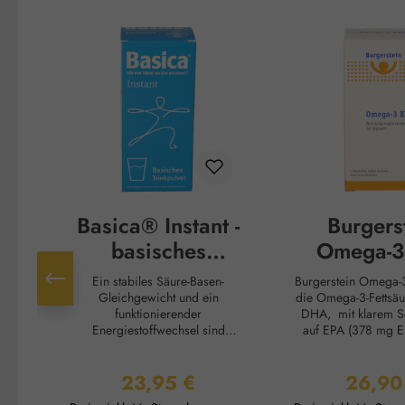
Produktgalerie überspringen
Basica® Instant -
Burgers
basisches
Omega-3
Trinkpulver
Kapse
Ein stabiles Säure-Basen-
Burgerstein Omega-3 EPA enthält
Gleichgewicht und ein
die Omega-3-Fettsä
funktionierender
DHA, mit klarem S
Energiestoffwechsel sind
auf EPA (378 mg EPA | 7
wichtige Voraussetzungen für
DHA). Ergänzt wer
Vitalität und Leistungsfähigkeit.
Kapseln durch Vita
23,95 €
26,90
Im stressigen Alltag fehlt oft die
der wichtigsten Antioxidantien
Regulärer Preis:
Reguläre
Zeit für eine ausgewogene
für unseren Körper.