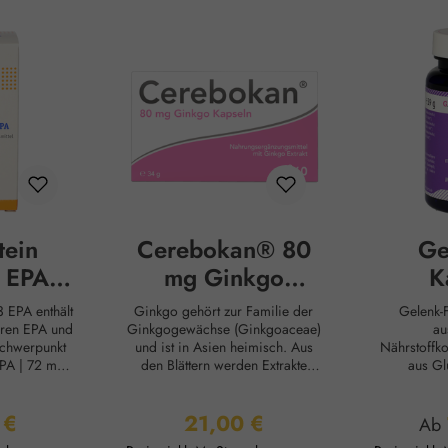
tein
Cerebokan® 80
Ge
 EPA
mg Ginkgo
K
ln
Kapseln
Ginkgo gehört zur Familie der
Gelenk-Fit Kapseln i
uren EPA und
Ginkgogewächse (Ginkgoaceae)
au
chwerpunkt
und ist in Asien heimisch. Aus
Nährstoffk
2 mg
den Blättern werden Extrakte
aus Glucosaminsulfat,
den unsere
gewonnen, die auf verschiedene
Chondroiti
min E, eines
Art und Weise positiven Einfluss
Sulfony
 €
21,00 €
auf unseren Körper haben. Die
Glucosamin
r Preis:
Regulärer Preis:
Reg
Ab
 Die Kapseln
im Extrakt enthaltenen Flavonoide
Hyaluro