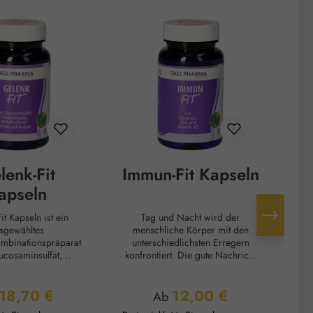
lenk-Fit
Immun-Fit Kapseln
apseln
st ein
Tag und Nacht wird der
Li
sgewähltes
menschliche Körper mit den
26
ombinationspräparat
unterschiedlichsten Erregern
konfrontiert. Die gute Nachricht
Spu
nsulfat und Methyl-
ist aber: Wir sind diesen
l-Methan (MSM).
Infektionsbringern nicht schutzlos
le
18,70 €
12,00 €
, eine Vorstufe der
ausgeliefert. Unser Immunsystem
ulärer Preis:
Regulärer Preis:
Ab
nsäure, ist eine
arbeitet hart, unsere Zellen vor