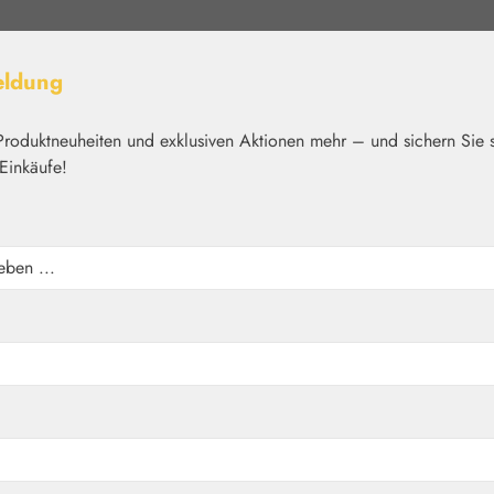
eldung
Produktneuheiten und exklusiven Aktionen mehr – und sichern Sie 
Einkäufe!
elt
Nährstoffe
Kosmetik
Basics
Medien
Home
Nährstoffe
Eigenprodukte
apseln