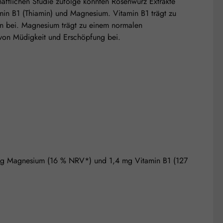
chaftlichen Studie zufolge konnten Rosenwurz Extrakte
in B1 (Thiamin) und Magnesium. Vitamin B1 trägt zu
on bei. Magnesium trägt zu einem normalen
 von Müdigkeit und Erschöpfung bei.
0 mg Magnesium (16 % NRV*) und 1,4 mg Vitamin B1 (127