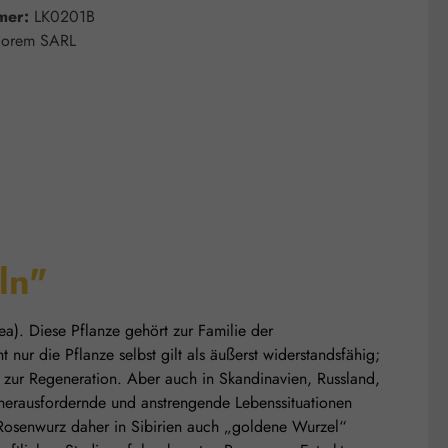
mer:
LK0201B
lorem SARL
ln"
a). Diese Pflanze gehört zur Familie der
ur die Pflanze selbst gilt als äußerst widerstandsfähig;
 zur Regeneration. Aber auch in Skandinavien, Russland,
 herausfordernde und anstrengende Lebenssituationen
s Rosenwurz daher in Sibirien auch „goldene Wurzel“