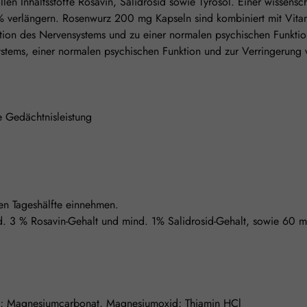
ollen Inhaltsstoffe Rosavin, Salidrosid sowie Tyrosol. Einer wissens
 verlängern. Rosenwurz 200 mg Kapseln sind kombiniert mit Vitam
tion des Nervensystems und zu einer normalen psychischen Funkti
ystems, einer normalen psychischen Funktion und zur Verringerung
e Gedächtnisleistung
sten Tageshälfte einnehmen.
nd. 3 % Rosavin-Gehalt und mind. 1% Salidrosid-Gehalt, sowie 6
***; Magnesiumcarbonat, Magnesiumoxid; Thiamin HCl