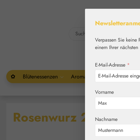
um Hauptinhalt springen
Zur Suche springen
Newsletteranm
Verpassen Sie keine 
einem Ihrer nächsten 
E-Mail-Adresse
*
✿
Blütenessenzen
Aromatherapie
Pflanzenw
Vorname
Rosenwurz 200 mg K
Nachname