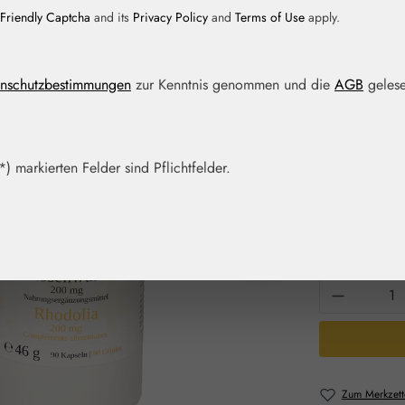
Friendly Captcha
and its
Privacy Policy
and
Terms of Use
apply.
Regulärer Prei
68,59 
nschutzbestimmungen
zur Kenntnis genommen und die
AGB
gelese
Inhalt:
0.046 K
Preise inkl. M
Schnell zusch
) markierten Felder sind Pflichtfelder.
Packungs
90 Kps.
Produkt 
Zum Merkzett