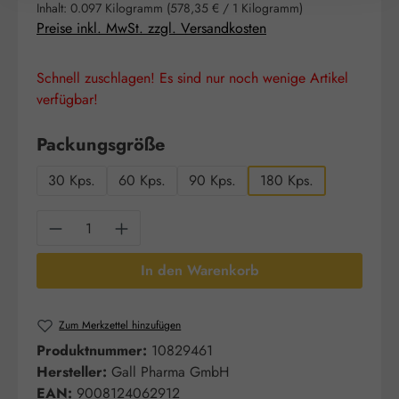
Inhalt:
0.097 Kilogramm
(578,35 € / 1 Kilogramm)
Preise inkl. MwSt. zzgl. Versandkosten
Schnell zuschlagen! Es sind nur noch wenige Artikel
verfügbar!
auswählen
Packungsgröße
30 Kps.
60 Kps.
90 Kps.
180 Kps.
Produkt Anzahl: Gib den gewünschten Wert e
In den Warenkorb
Zum Merkzettel hinzufügen
Produktnummer:
10829461
Hersteller:
Gall Pharma GmbH
EAN:
9008124062912