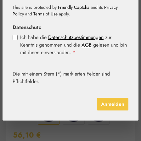
This site is protected by
Friendly Captcha
and its
Privacy
Policy
and
Terms of Use
apply.
Bildergalerie überspringen
Datenschutz
Ich habe die
Datenschutzbestimmungen
zur
Kenntnis genommen und die
AGB
gelesen und bin
mit ihnen einverstanden.
*
Die mit einem Stern (*) markierten Felder sind
Pflichtfelder.
Anmelden
Regulärer Preis:
56,10 €