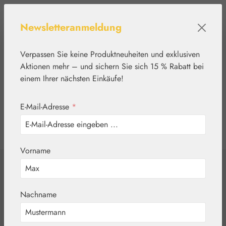
Zum Hauptinhalt springen
Newsletteranmeldung
Verpassen Sie keine Produktneuheiten und exklusiven
Aktionen mehr – und sichern Sie sich 15 % Rabatt bei
einem Ihrer nächsten Einkäufe!
E-Mail-Adresse
*
0
Werkzeugleiste anzeigen
Du hast 0 Produkte
Vorname
Home
Nährstoffe
Gall Pharma
Nerven-Fit Kapseln
Nachname