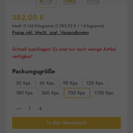
Regulärer Preis:
282,00 €
Inhalt:
0.142 Kilogramm
(1.985,92 € / 1 Kilogramm)
Preise inkl. MwSt. zzgl. Versandkosten
Schnell zuschlagen! Es sind nur noch wenige Artikel
verfügbar!
auswählen
Packungsgröße
30 Kps.
60 Kps.
90 Kps.
120 Kps.
180 Kps.
360 Kps.
750 Kps.
1750 Kps.
Produkt Anzahl: Gib den gewünschten Wert e
In den Warenkorb