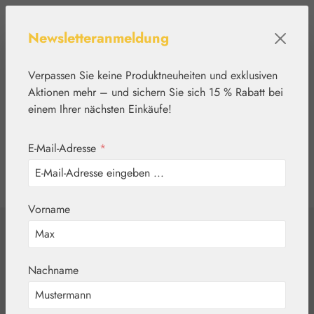
Zum Hauptinhalt springen
Newsletteranmeldung
Verpassen Sie keine Produktneuheiten und exklusiven
Aktionen mehr – und sichern Sie sich 15 % Rabatt bei
einem Ihrer nächsten Einkäufe!
E-Mail-Adresse
*
0
Werkzeugleiste anzeigen
Du hast 0 Produkte
Vorname
Home
Nährstoffe
Lithium
Lithium 1 mg
Nachname
Kapseln