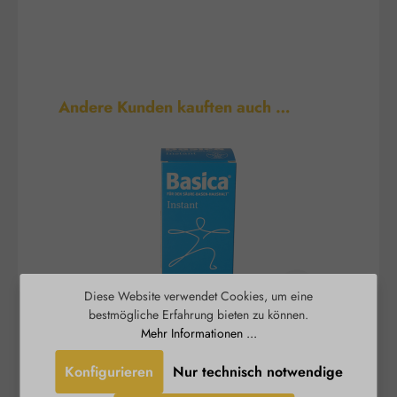
Produktgalerie überspringen
Andere Kunden kauften auch …
Diese Website verwendet Cookies, um eine
bestmögliche Erfahrung bieten zu können.
Mehr Informationen ...
Basica® Instant - basisches
B
Trinkpulver
Konfigurieren
Nur technisch notwendige