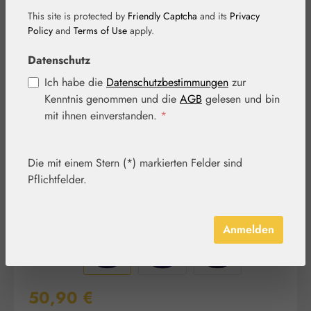
This site is protected by
Friendly Captcha
and its
Privacy
Policy
and
Terms of Use
apply.
Bildergalerie überspringen
Datenschutz
Ich habe die
Datenschutzbestimmungen
zur
Kenntnis genommen und die
AGB
gelesen und bin
mit ihnen einverstanden.
*
Die mit einem Stern (*) markierten Felder sind
Pflichtfelder.
Anmelden
Regulärer Preis:
50,90 €