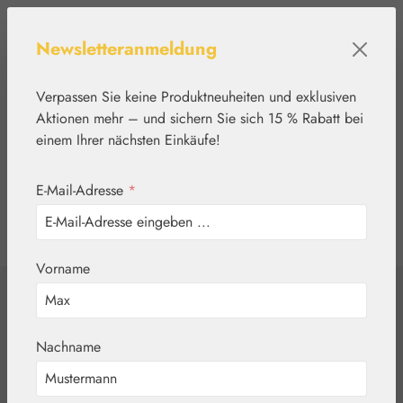
Zum Hauptinhalt springen
Newsletteranmeldung
Verpassen Sie keine Produktneuheiten und exklusiven
Aktionen mehr – und sichern Sie sich 15 % Rabatt bei
einem Ihrer nächsten Einkäufe!
E-Mail-Adresse
*
0
Werkzeugleiste anzeigen
Du hast 0 Produkte
Vorname
Home
Nährstoffe
Gall Pharma
Gelenk-Fit Kapseln
Nachname