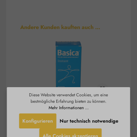
Produktgalerie überspringen
Andere Kunden kauften auch …
Diese Website verwendet Cookies, um eine
bestmögliche Erfahrung bieten zu können.
Basica® Instant - basisches
B
Mehr Informationen ...
Trinkpulver
Konfigurieren
Nur technisch notwendige
Ein stabiles Säure-Basen-Gleichgewicht und ein
Burgerstein
funktionierender Energiestoffwechsel sind
Alle Cookies akzeptieren