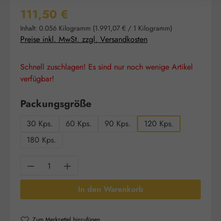
Regulärer Preis:
111,50 €
Inhalt:
0.056 Kilogramm
(1.991,07 € / 1 Kilogramm)
Preise inkl. MwSt. zzgl. Versandkosten
Schnell zuschlagen! Es sind nur noch wenige Artikel
verfügbar!
auswählen
Packungsgröße
30 Kps.
60 Kps.
90 Kps.
120 Kps.
180 Kps.
Produkt Anzahl: Gib den gewünschten Wert e
In den Warenkorb
Zum Merkzettel hinzufügen