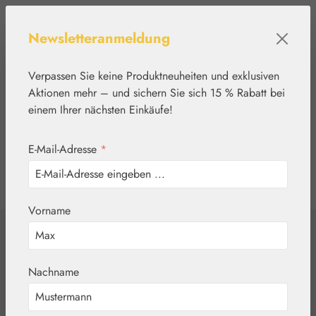
Zum Hauptinhalt springen
Newsletteranmeldung
Verpassen Sie keine Produktneuheiten und exklusiven
Aktionen mehr – und sichern Sie sich 15 % Rabatt bei
einem Ihrer nächsten Einkäufe!
E-Mail-Adresse
*
0
Werkzeugleiste anzeigen
Du hast 0 Produkte
Vorname
Home
Nährstoffe
Gall Pharma
Gedächtnis-Fit
Nachname
Kapseln