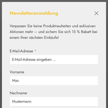
Zum Hauptinhalt springen
Newsletteranmeldung
Verpassen Sie keine Produktneuheiten und exklusiven
Aktionen mehr – und sichern Sie sich 15 % Rabatt bei
einem Ihrer nächsten Einkäufe!
E-Mail-Adresse
*
0
Werkzeugleiste anzeigen
Du hast 0 Produkte
Vorname
Home
Nährstoffe
Gall Pharma
Gedächtnis-Fit
Nachname
Kapseln