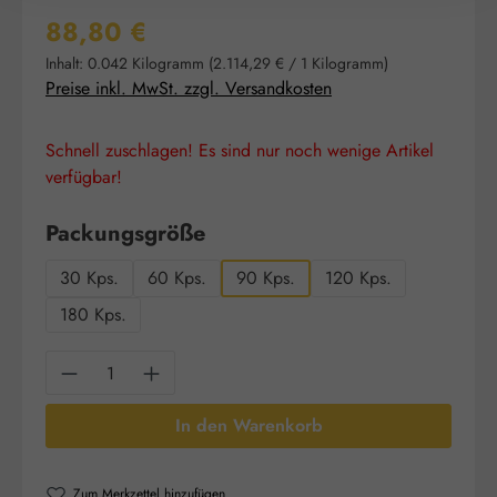
Regulärer Preis:
88,80 €
Inhalt:
0.042 Kilogramm
(2.114,29 € / 1 Kilogramm)
Preise inkl. MwSt. zzgl. Versandkosten
Schnell zuschlagen! Es sind nur noch wenige Artikel
verfügbar!
auswählen
Packungsgröße
30 Kps.
60 Kps.
90 Kps.
120 Kps.
180 Kps.
Produkt Anzahl: Gib den gewünschten Wert e
In den Warenkorb
Zum Merkzettel hinzufügen