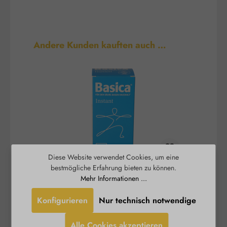
Produktgalerie überspringen
Andere Kunden kauften auch …
Diese Website verwendet Cookies, um eine
bestmögliche Erfahrung bieten zu können.
Basica® Instant - basisches
B
Mehr Informationen ...
Trinkpulver
Konfigurieren
Nur technisch notwendige
Ein stabiles Säure-Basen-Gleichgewicht und ein
Burgerstein
funktionierender Energiestoffwechsel sind
Alle Cookies akzeptieren