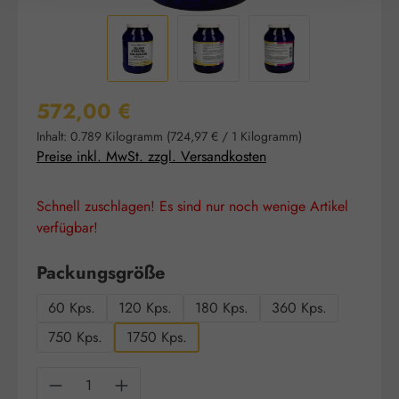
Regulärer Preis:
572,00 €
Inhalt:
0.789 Kilogramm
(724,97 € / 1 Kilogramm)
Preise inkl. MwSt. zzgl. Versandkosten
Schnell zuschlagen! Es sind nur noch wenige Artikel
verfügbar!
auswählen
Packungsgröße
60 Kps.
120 Kps.
180 Kps.
360 Kps.
750 Kps.
1750 Kps.
Produkt Anzahl: Gib den gewünschten Wert e