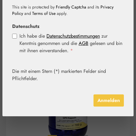
Hyaluronsäure
This site is protected by
Friendly Captcha
and its
Privacy
Policy
and
Terms of Use
apply.
GPH Kapseln
Datenschutz
Ich habe die
Datenschutzbestimmungen
zur
Kenntnis genommen und die
AGB
gelesen und bin
mit ihnen einverstanden.
*
Bildergalerie überspringen
Die mit einem Stern (*) markierten Felder sind
Pflichtfelder.
Anmelden