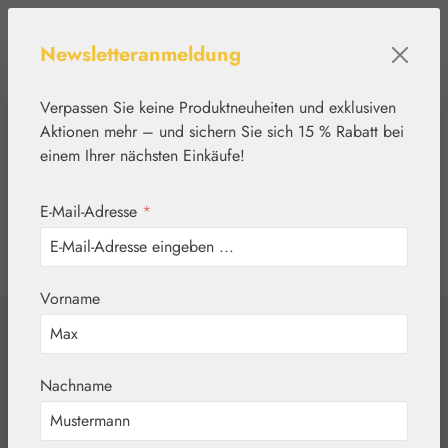
Zum Hauptinhalt springen
Newsletteranmeldung
Verpassen Sie keine Produktneuheiten und exklusiven
Aktionen mehr – und sichern Sie sich 15 % Rabatt bei
einem Ihrer nächsten Einkäufe!
E-Mail-Adresse
*
0
Werkzeugleiste anzeigen
Du hast 0 Produkte
Vorname
Home
Nährstoffe
Gall Pharma
Collagen
Nachname
Hydrolysat-