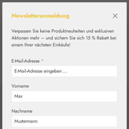
Zum Hauptinhalt springen
Newsletteranmeldung
Verpassen Sie keine Produktneuheiten und exklusiven
Aktionen mehr – und sichern Sie sich 15 % Rabatt bei
einem Ihrer nächsten Einkäufe!
E-Mail-Adresse
*
0
Werkzeugleiste anzeigen
Du hast 0 Produkte
Vorname
Home
Nährstoffe
Gall Pharma
Augen-Fit Kapseln
Nachname