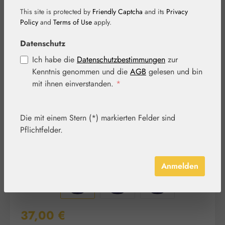
This site is protected by
Friendly Captcha
and its
Privacy
Policy
and
Terms of Use
apply.
Bildergalerie überspringen
Datenschutz
Ich habe die
Datenschutzbestimmungen
zur
Kenntnis genommen und die
AGB
gelesen und bin
mit ihnen einverstanden.
*
Die mit einem Stern (*) markierten Felder sind
Pflichtfelder.
Anmelden
Regulärer Preis:
37,00 €