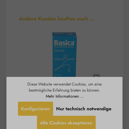
Produktgalerie überspringen
Andere Kunden kauften auch …
Diese Website verwendet Cookies, um eine
bestmögliche Erfahrung bieten zu können.
Basica® Instant - basisches
B
Mehr Informationen ...
Trinkpulver
Konfigurieren
Nur technisch notwendige
Ein stabiles Säure-Basen-Gleichgewicht und ein
Burgerstein
funktionierender Energiestoffwechsel sind
Alle Cookies akzeptieren
wichtige Voraussetzungen für Vitalität und
S