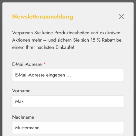
Zum Hauptinhalt springen
Newsletteranmeldung
Verpassen Sie keine Produktneuheiten und exklusiven
Aktionen mehr – und sichern Sie sich 15 % Rabatt bei
einem Ihrer nächsten Einkäufe!
E-Mail-Adresse
*
0
Werkzeugleiste anzeigen
Du hast 0 Produkte
Vorname
Home
Nährstoffe
Gall Pharma
5-HTP 100 mg
Nachname
GPH Kapseln