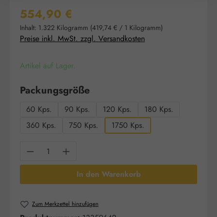
Regulärer Preis:
554,90 €
Inhalt:
1.322 Kilogramm
(419,74 € / 1 Kilogramm)
Preise inkl. MwSt. zzgl. Versandkosten
Artikel auf Lager.
auswählen
Packungsgröße
60 Kps.
90 Kps.
120 Kps.
180 Kps.
360 Kps.
750 Kps.
1750 Kps.
Produkt Anzahl: Gib den gewünschten Wert e
In den Warenkorb
Zum Merkzettel hinzufügen