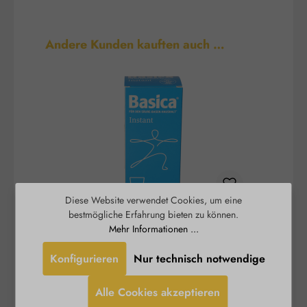
Produktgalerie überspringen
Andere Kunden kauften auch …
Diese Website verwendet Cookies, um eine
bestmögliche Erfahrung bieten zu können.
Basica® Instant - basisches
B
Mehr Informationen ...
Trinkpulver
Konfigurieren
Nur technisch notwendige
Ein stabiles Säure-Basen-Gleichgewicht und ein
Burgerstein
funktionierender Energiestoffwechsel sind
Alle Cookies akzeptieren
wichtige Voraussetzungen für Vitalität und
S