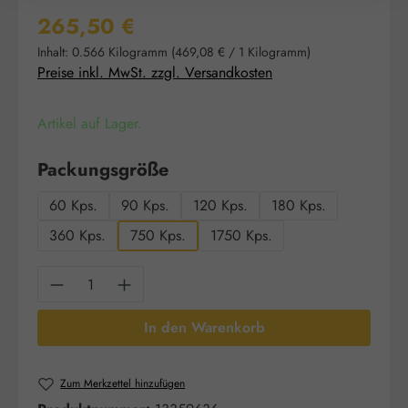
Regulärer Preis:
265,50 €
Inhalt:
0.566 Kilogramm
(469,08 € / 1 Kilogramm)
Preise inkl. MwSt. zzgl. Versandkosten
Artikel auf Lager.
auswählen
Packungsgröße
60 Kps.
90 Kps.
120 Kps.
180 Kps.
360 Kps.
750 Kps.
1750 Kps.
Produkt Anzahl: Gib den gewünschten Wert e
In den Warenkorb
Zum Merkzettel hinzufügen