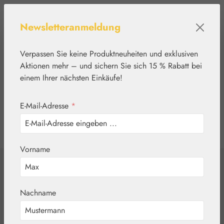
Zum Hauptinhalt springen
Newsletteranmeldung
Verpassen Sie keine Produktneuheiten und exklusiven
Aktionen mehr – und sichern Sie sich 15 % Rabatt bei
einem Ihrer nächsten Einkäufe!
E-Mail-Adresse
*
0
Werkzeugleiste anzeigen
Du hast 0 Produkte
Vorname
Home
Nährstoffe
Gall Pharma
5-HTP 100 mg
Nachname
GPH Kapseln