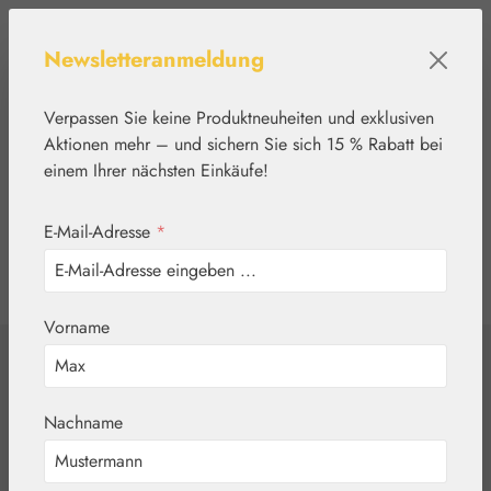
Zum Hauptinhalt springen
Newsletteranmeldung
Verpassen Sie keine Produktneuheiten und exklusiven
Aktionen mehr – und sichern Sie sich 15 % Rabatt bei
einem Ihrer nächsten Einkäufe!
E-Mail-Adresse
*
0
Werkzeugleiste anzeigen
Du hast 0 Produkte
Vorname
Home
Pflanzenwelt
Tropfen & Sprays
Teufelskralle
Nachname
Tropfen