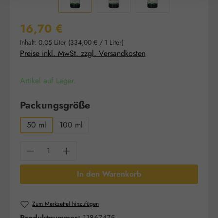
Regulärer Preis:
16,70 €
Inhalt:
0.05 Liter
(334,00 € / 1 Liter)
Preise inkl. MwSt. zzgl. Versandkosten
Artikel auf Lager.
auswählen
Packungsgröße
50 ml
100 ml
Produkt Anzahl: Gib den gewünschten Wert e
In den Warenkorb
Zum Merkzettel hinzufügen
Produktnummer:
11867475