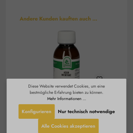
Produktgalerie überspringen
Andere Kunden kauften auch …
Diese Website verwendet Cookies, um eine
bestmögliche Erfahrung bieten zu können.
Aqua Menthae
Mehr Informationen ...
Konfigurieren
Nur technisch notwendige
Das St. Severin Aqua Menthae duftet weniger
Rosenw
intensiv nach Pfefferminze als das reine
Alle Cookies akzeptieren
ätherische Öl. Erhalten geblieben ist jedoch der
kühlende und klärende Effekt der Pflanze. Dieser
Erf