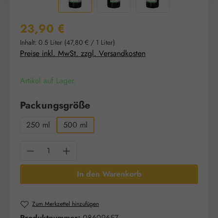
Regulärer Preis:
23,90 €
Inhalt:
0.5 Liter
(47,80 € / 1 Liter)
Preise inkl. MwSt. zzgl. Versandkosten
Artikel auf Lager.
auswählen
Packungsgröße
250 ml
500 ml
Produkt Anzahl: Gib den gewünschten Wert e
In den Warenkorb
Zum Merkzettel hinzufügen
Produktnummer:
08609657