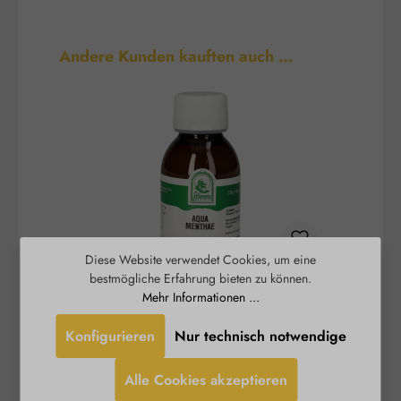
Produktgalerie überspringen
Andere Kunden kauften auch …
Diese Website verwendet Cookies, um eine
bestmögliche Erfahrung bieten zu können.
Aqua Menthae
Mehr Informationen ...
Konfigurieren
Nur technisch notwendige
Das St. Severin Aqua Menthae duftet weniger
Rosenw
intensiv nach Pfefferminze als das reine
Alle Cookies akzeptieren
ätherische Öl. Erhalten geblieben ist jedoch der
kühlende und klärende Effekt der Pflanze. Dieser
Erf