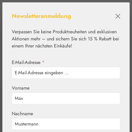
Zum Hauptinhalt springen
Newsletteranmeldung
Verpassen Sie keine Produktneuheiten und exklusiven
Aktionen mehr – und sichern Sie sich 15 % Rabatt bei
einem Ihrer nächsten Einkäufe!
E-Mail-Adresse
*
0
Werkzeugleiste anzeigen
Du hast 0 Produkte
Vorname
Home
Pflanzenwelt
Spezialitäten
Schwedenbitter St.
Nachname
Severin