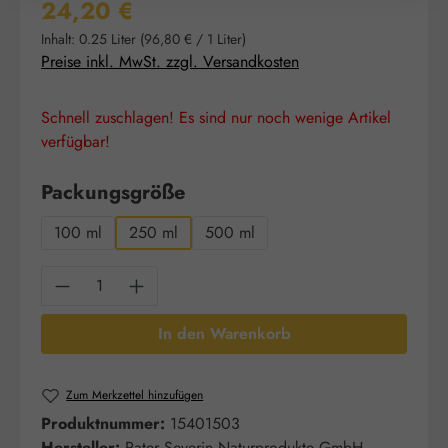
Regulärer Preis:
24,20 €
Inhalt:
0.25 Liter
(96,80 € / 1 Liter)
Preise inkl. MwSt. zzgl. Versandkosten
Schnell zuschlagen! Es sind nur noch wenige Artikel
verfügbar!
auswählen
Packungsgröße
100 ml
250 ml
500 ml
Produkt Anzahl: Gib den gewünschten Wert e
In den Warenkorb
Zum Merkzettel hinzufügen
Produktnummer:
15401503
Hersteller:
Pater Severin Naturprodukte GmbH