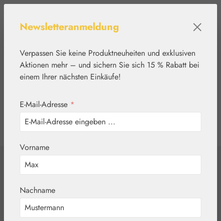
Zum Hauptinhalt springen
Newsletteranmeldung
Verpassen Sie keine Produktneuheiten und exklusiven
Aktionen mehr – und sichern Sie sich 15 % Rabatt bei
einem Ihrer nächsten Einkäufe!
E-Mail-Adresse
*
0
Werkzeugleiste anzeigen
Du hast 0 Produkte
Vorname
Home
Pflanzenwelt
Aromatische Wässer
Pfefferminzwasser
Nachname