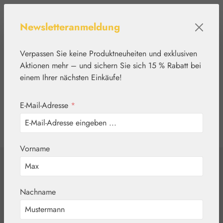
Zum Hauptinhalt springen
Newsletteranmeldung
Verpassen Sie keine Produktneuheiten und exklusiven
Aktionen mehr – und sichern Sie sich 15 % Rabatt bei
einem Ihrer nächsten Einkäufe!
E-Mail-Adresse
*
0
Werkzeugleiste anzeigen
Du hast 0 Produkte
Vorname
Home
Pflanzenwelt
Kräutertees
Nieren-T St.
Nachname
Severin