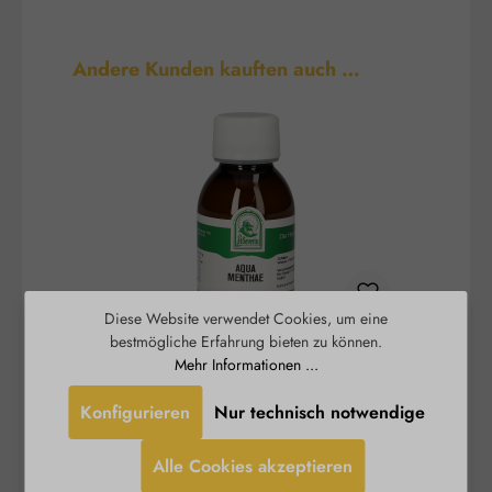
Produktgalerie überspringen
Andere Kunden kauften auch …
Diese Website verwendet Cookies, um eine
bestmögliche Erfahrung bieten zu können.
Aqua Menthae
Mehr Informationen ...
Konfigurieren
Nur technisch notwendige
Das St. Severin Aqua Menthae duftet weniger
Rosenw
intensiv nach Pfefferminze als das reine
Alle Cookies akzeptieren
ätherische Öl. Erhalten geblieben ist jedoch der
kühlende und klärende Effekt der Pflanze. Dieser
Erf