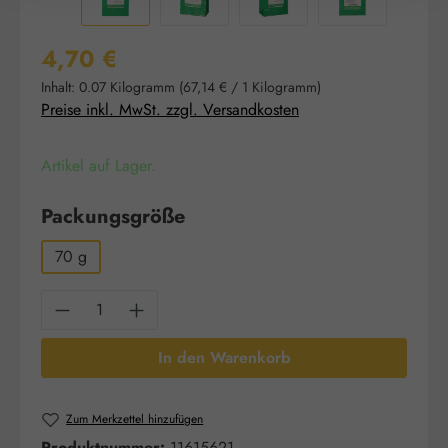
Regulärer Preis:
4,70 €
Inhalt:
0.07 Kilogramm
(67,14 € / 1 Kilogramm)
Preise inkl. MwSt. zzgl. Versandkosten
Artikel auf Lager.
auswählen
Packungsgröße
70 g
Produkt Anzahl: Gib den gewünschten Wert e
In den Warenkorb
Zum Merkzettel hinzufügen
Produktnummer:
11615621