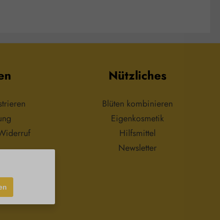
 oder Mischen der
eiten. Durch seine
öße eignet sich das
hervorragend für den
z zu Hause oder
gs. Es ist zudem
verwendbar und
undlich, was es zu
en
Nützliches
hhaltigen Wahl für
cht, der Wert auf
und Funktionalität
eise:Außerhalb der
trieren
Blüten kombinieren
ite von Kindern
ung
Eigenkosmetik
fbewahren.
Widerruf
Hilfsmittel
Newsletter
en