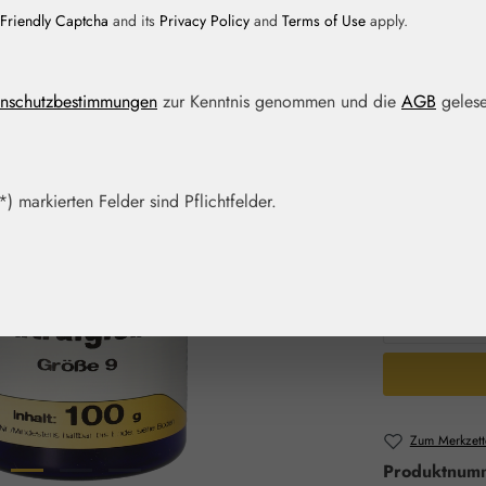
Friendly Captcha
and its
Privacy Policy
and
Terms of Use
apply.
Regulärer Prei
13,30 
Inhalt:
0.1 Kilo
nschutzbestimmungen
zur Kenntnis genommen und die
AGB
gelese
Preise inkl. M
Schnell zusch
) markierten Felder sind Pflichtfelder.
Packungs
100 g
2
Produkt 
Zum Merkzett
Produktnum