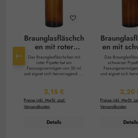
Braunglasfläschch
Braunglasf
en mit roter
en mit sch
Pipette - 30 ml
Pipette -
Das Braunglasfläschchen mit
Das Braunglasfläs
roter Pipette hat ein
schwarzer Pipett
Fassungsvermögen von 30 ml
Fassungsvermögen
und eignet sich hervorragend zur
und eignet sich her
Aufbewahrung von
Aufbewahrun
lichtempfindlichen Flüssigkeiten
lichtempfindlichen F
2,15 €
2,20 
wie ätherischen Ölen, Tinkturen
wie ätherischen Öle
Regulärer Preis:
Reguläre
oder kosmetischen Essenzen.
oder kosmetischen
Preise inkl. MwSt. zzgl.
Preise inkl. MwSt. zz
Das robuste Braunglas schützt
Das robuste Braung
Versandkosten
Versandkosten
den Inhalt zuverlässig vor UV-
den Inhalt zuverläs
Strahlung und verlängert so die
Strahlung und verlä
Haltbarkeit der Produkte. Mit der
Haltbarkeit der Prod
Details
Details
praktischen schwarzen Pipette
praktischen schwar
lässt sich die Flüssigkeit präzise
lässt sich die Flüssi
dosieren und bequem auftragen,
dosieren und beque