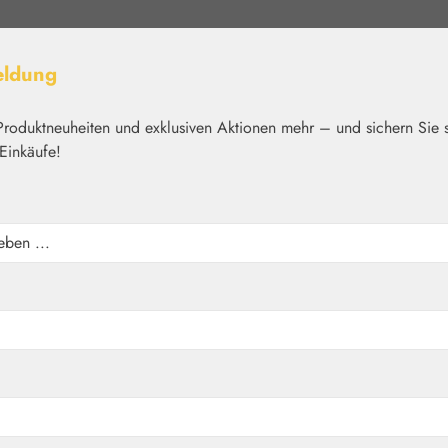
eldung
Produktneuheiten und exklusiven Aktionen mehr – und sichern Sie 
Einkäufe!
elt
Nährstoffe
Kosmetik
Basics
Medien
Home
Basics
Neutralglobuli
e 9 GPH