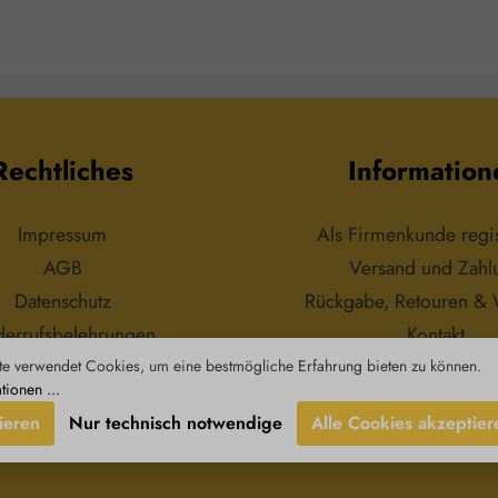
s für
Flüssigkeit, was besonders bei
Auftragen
in der
der Anwendung auf Haut oder in
Flüssigk
der DIY-
Räumen von Vorteil ist.
kompakte Gr
Vorteil ist.
Hergestellt aus hochwertigem,
Fläschchen 
kten Größe
BPA-freiem Kunststoff, ist die
Einsat
 vielseitig
Flasche leicht, langlebig und
unterwe
zu Hause als
sicher im Gebrauch. Der sicher
wieder
udem ist es
schließende Deckel verhindert
umweltfre
Rechtliches
Information
und stellt
ein ungewolltes Auslaufen,
einer nac
freundliche
sodass Sie die Flasche
jeden ma
lität und
problemlos transportieren
Qualität 
tät
können. Das schlanke und
legt.Hinw
Impressum
Als Firmenkunde regis
ußerhalb der
handliche Design sorgt für eine
Reichwe
AGB
Versand und Zahl
 Kindern
angenehme Handhabung und
au
en.
lässt sich mühelos in Taschen
Datenschutz
Rückgabe, Retouren & 
oder Schubladen verstauen.
Diese Sprühflasche ist nicht nur
errufsbelehrungen
Kontakt
funktional, sondern auch
e verwendet Cookies, um eine bestmögliche Erfahrung bieten zu können.
ästhetisch ansprechend und
eignet sich sowohl für den
tionen ...
persönlichen Gebrauch als auch
ieren
Nur technisch notwendige
Alle Cookies akzeptier
für professionelle Anwendungen.
Entdecken Sie die Vielseitigkeit
der leeren Sprühflasche mit
Aufsatz und erleichtern Sie sich