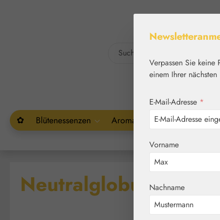
um Hauptinhalt springen
Zur Suche springen
Newsletteranm
Verpassen Sie keine 
einem Ihrer nächsten 
E-Mail-Adresse
*
✿
Blütenessenzen
Aromatherapie
Pflanzenw
Vorname
Neutralglobuli Größ
Nachname