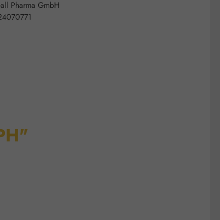
all Pharma GmbH
24070771
GPH"