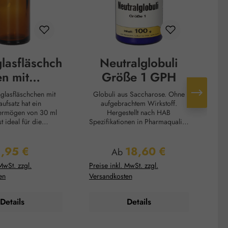
lasfläschch
Neutralglobuli
en mit
Größe 1 GPH
ufsatz - 30
glasfläschchen mit
Globuli aus Saccharose. Ohne
Globuli a
ml
aufsatz hat ein
aufgebrachtem Wirkstoff.
ermögen von 30 ml
Hergestellt nach HAB
t ideal für die
Spezifikationen in Pharmaqualität
Spez
ewahrung von
zur Herstellung eigener Globuli
zur
dlichen Flüssigkeiten
Produkte. Zusammensetzung:
Produ
1,95 €
18,60 €
chen Ölen, Tinkturen
Zucker, gereinigtes Wasser
Z
egulärer Preis:
Regulärer Preis:
Ab
etischen Essenzen.
Lagerung: Raumtemperatur max.
Lag
MwSt. zzgl.
Preise inkl. MwSt. zzgl.
Prei
as schützt den Inhalt
65 % r.h.
en
Versandkosten
Ver
 vor UV-Strahlung und
 für eine längere
t der Produkte. Der
Details
Details
che Tropfaufsatz
cht eine präzise
und erleichtert das