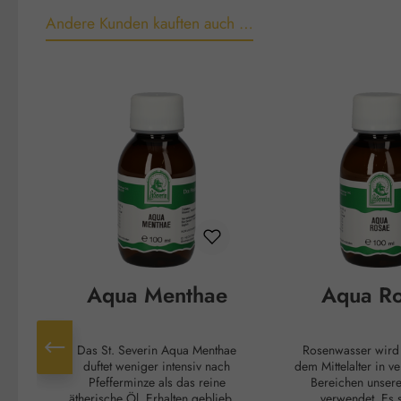
Andere Kunden kauften auch …
Produktgalerie überspringen
Aqua Menthae
Aqua R
Das St. Severin Aqua Menthae
Rosenwasser wird schon sei
duftet weniger intensiv nach
dem Mittelalter in v
Pfefferminze als das reine
Bereichen unser
ätherische Öl. Erhalten geblieben
verwendet. Es 