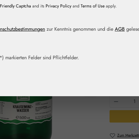
Friendly Captcha
and its
Privacy Policy
and
Terms of Use
apply.
Regulärer Prei
45,50 
nschutzbestimmungen
zur Kenntnis genommen und die
AGB
gelese
Inhalt:
0.5 Liter
Preise inkl. M
Schnell zusch
) markierten Felder sind Pflichtfelder.
Packungs
100 ml
2
Produkt 
Zum Merkzett