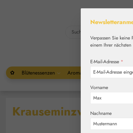
um Hauptinhalt springen
Zur Suche springen
Newsletteranm
Verpassen Sie keine 
einem Ihrer nächsten 
E-Mail-Adresse
*
✿
Blütenessenzen
Aromatherapie
Pflanzenw
Vorname
Krauseminzwasser
Nachname