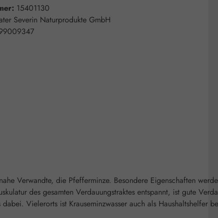
mer:
15401130
ater Severin Naturprodukte GmbH
99009347
 nahe Verwandte, die Pfefferminze. Besondere Eigenschaften werde
kulatur des gesamten Verdauungstraktes entspannt, ist gute Verd
 dabei. Vielerorts ist Krauseminzwasser auch als Haushaltshelfer b