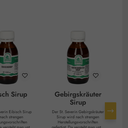
sch Sirup
Gebirgskräuter
Sirup
Der St. Severin Gebirgskräuter
Au
nach strengen
Sirup wird nach strengen
J
lungsvorschriften
Herstellungsvorschriften
Ausz
gefertigt. Da versteht man unter