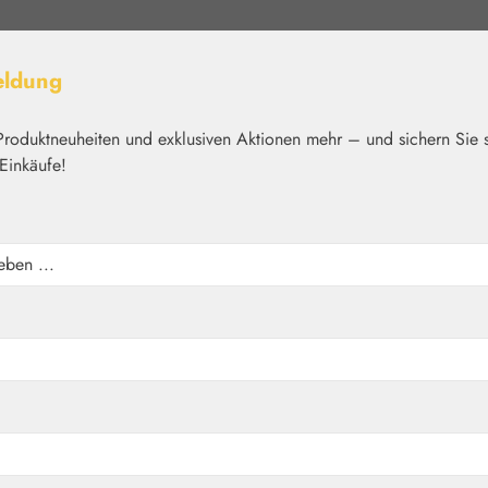
eldung
Produktneuheiten und exklusiven Aktionen mehr – und sichern Sie 
Einkäufe!
elt
Nährstoffe
Kosmetik
Basics
Medien
Home
Pflanzenwelt
Aromatische Wässer