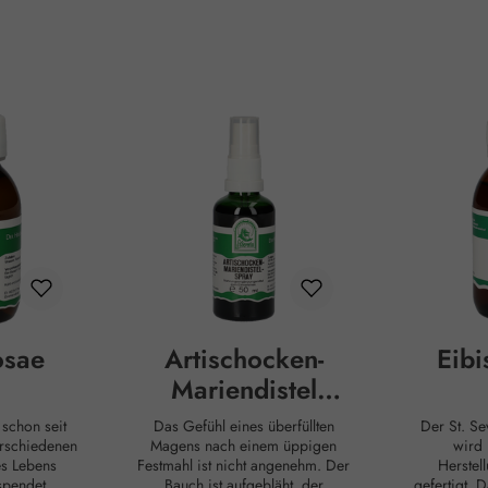
osae
Artischocken-
Eibi
Mariendistel
Spray
t
Das Gefühl eines überfüllten
Der St. Severin Eibisch Sirup
erschiedenen
Magens nach einem üppigen
wird 
es Lebens
Festmahl ist nicht angenehm. Der
Herstel
spendet
Bauch ist aufgebläht, der
gefertigt. Da versteht man unter