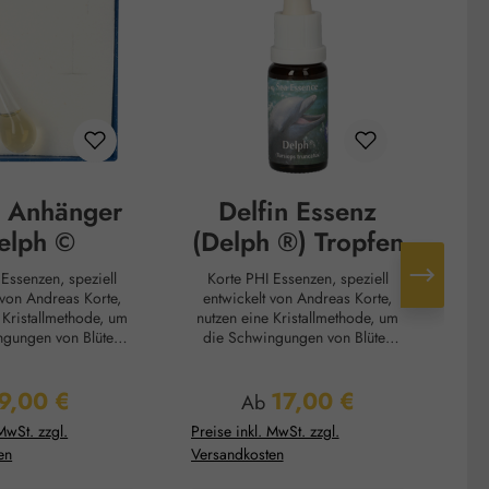
n Anhänger
Delfin Essenz
elph ©
(Delph ®) Tropfen
Korte PHI Essenzen, speziell
Korte P
 von Andreas Korte,
entwickelt von Andreas Korte,
en
m
nutzen eine Kristallmethode, um
nutzen e
ngungen von Blüten
die Schwingungen von Blüten
di
irekt ins Wasser
und Pflanzen direkt ins Wasser
und
gen. Diese Essenzen
zu übertragen. Diese Essenzen
zu
9,00 €
17,00 €
en, innere und äußere
sollen helfen, innere und äußere
sol
gulärer Preis:
Regulärer Preis:
Ab
iederherzustellen,
Harmonie wiederherzustellen,
Ha
MwSt. zzgl.
Preise inkl. MwSt. zzgl.
Prei
ilungsprozesse zu
Selbstheilungsprozesse zu
en
Versandkosten
Ver
ie Verbindung
unterstützen und die Verbindung
unter
 selbst, anderen
zu sich selbst, anderen