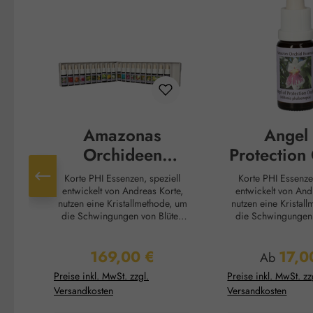
Amazonas
Angel 
Orchideen
Protection
Essenzen
Tropf
Korte PHI Essenzen, speziell
Korte PHI Essenzen, speziell
Komplettset
entwickelt von Andreas Korte,
entwickelt von And
nutzen eine Kristallmethode, um
nutzen eine Kristallmethode, um
die Schwingungen von Blüten
die Schwingungen 
und Pflanzen direkt ins Wasser
und Pflanzen direkt ins W
zu übertragen. Diese Essenzen
zu übertragen. Die
169,00 €
17,0
sollen helfen, innere und äußere
sollen helfen, inner
Regulärer Preis:
Regulärer 
Ab
Harmonie wiederherzustellen,
Harmonie wiederhe
Preise inkl. MwSt. zzgl.
Preise inkl. MwSt. zz
Selbstheilungsprozesse zu
Selbstheilungspr
Versandkosten
Versandkosten
unterstützen und die Verbindung
unterstützen und die Verbindun
zu sich selbst, anderen
zu sich selbst,