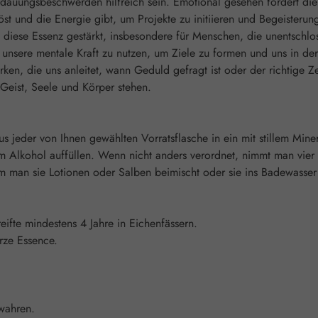
uungsbeschwerden hilfreich sein. Emotional gesehen fördert die 
st und die Energie gibt, um Projekte zu initiieren und Begeisterung
 diese Essenz gestärkt, insbesondere für Menschen, die unentschlo
unsere mentale Kraft zu nutzen, um Ziele zu formen und uns in der
rken, die uns anleitet, wann Geduld gefragt ist oder der richtige 
Geist, Seele und Körper stehen.
s jeder von Ihnen gewählten Vorratsflasche in ein mit stillem Mine
Alkohol auffüllen. Wenn nicht anders verordnet, nimmt man vier M
an sie Lotionen oder Salben beimischt oder sie ins Badewasser gi
ifte mindestens 4 Jahre in Eichenfässern.
erze Essence.
wahren.