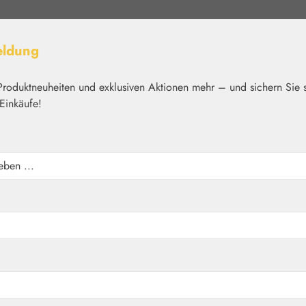
eldung
Produktneuheiten und exklusiven Aktionen mehr – und sichern Sie 
Einkäufe!
elt
Nährstoffe
Kosmetik
Basics
Medien
Home
Blütenessenzen
PHI Essences
n Tropfen