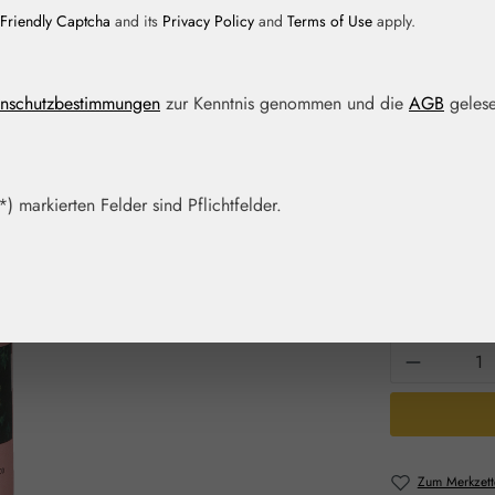
Friendly Captcha
and its
Privacy Policy
and
Terms of Use
apply.
Regulärer Prei
11,00 
nschutzbestimmungen
zur Kenntnis genommen und die
AGB
gelese
Inhalt:
0.015 Lit
Preise inkl. M
Artikel auf La
) markierten Felder sind Pflichtfelder.
Packungs
15 ml
Produkt 
Zum Merkzett