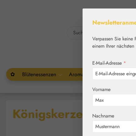
um Hauptinhalt springen
Zur Suche springen
Newsletteranm
Verpassen Sie keine 
einem Ihrer nächsten 
E-Mail-Adresse
*
✿
Blütenessenzen
Aromatherapie
Pflanzenw
Vorname
Königskerze / Mullei
Nachname