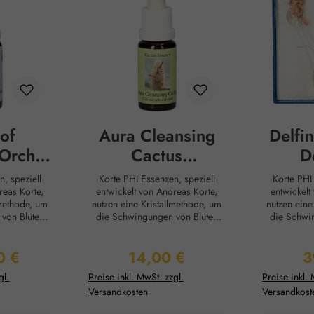
of
Aura Cleansing
Delfi
 Orchid
Cactus
D
en
(Silberkerze)
Korte PHI Essenzen, speziell
Korte PHI Essenzen, speziell
Tropfen
reas Korte,
entwickelt von Andreas Korte,
entwickelt
nutzen eine Kristallmethode, um
nutzen eine Kristallmethode, u
von Blüten
die Schwingungen von Blüten
die Schwi
asser
und Pflanzen direkt ins Wasser
und Pflanzen d
se Essenzen
zu übertragen. Diese Essenzen
zu übertra
0 €
14,00 €
3
e und äußere
sollen helfen, innere und äußere
sollen helf
Preis:
Regulärer Preis:
Re
rzustellen,
Harmonie wiederherzustellen,
Harmonie w
gl.
Preise inkl. MwSt. zzgl.
Preise inkl. 
ozesse zu
Selbstheilungsprozesse zu
Selbsthe
Versandkosten
Versandkost
g
unterstützen und die Verbindung
unterstützen und d
 anderen
zu sich selbst, anderen
zu sich