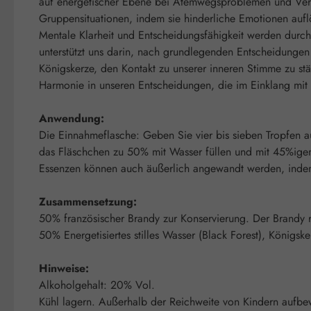
auf energetischer Ebene bei Atemwegsproblemen und Verda
Gruppensituationen, indem sie hinderliche Emotionen auflö
Mentale Klarheit und Entscheidungsfähigkeit werden durch
unterstützt uns darin, nach grundlegenden Entscheidungen 
Königskerze, den Kontakt zu unserer inneren Stimme zu stä
Harmonie in unseren Entscheidungen, die im Einklang mit 
Anwendung:
Die Einnahmeflasche: Geben Sie vier bis sieben Tropfen au
das Fläschchen zu 50% mit Wasser füllen und mit 45%igem 
Essenzen können auch äußerlich angewandt werden, indem m
Zusammensetzung:
50% französischer Brandy zur Konservierung. Der Brandy re
50% Energetisiertes stilles Wasser (Black Forest), Königsk
Hinweise:
Alkoholgehalt: 20% Vol.
Kühl lagern. Außerhalb der Reichweite von Kindern aufbe