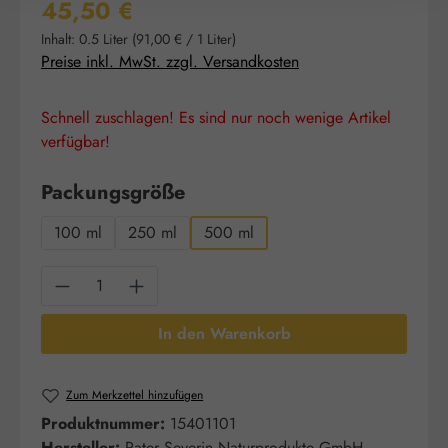
Regulärer Preis:
45,50 €
Inhalt:
0.5 Liter
(91,00 € / 1 Liter)
Preise inkl. MwSt. zzgl. Versandkosten
Schnell zuschlagen! Es sind nur noch wenige Artikel
verfügbar!
auswählen
Packungsgröße
100 ml
250 ml
500 ml
Produkt Anzahl: Gib den gewünschten Wert e
In den Warenkorb
Zum Merkzettel hinzufügen
Produktnummer:
15401101
Hersteller:
Pater Severin Naturprodukte GmbH