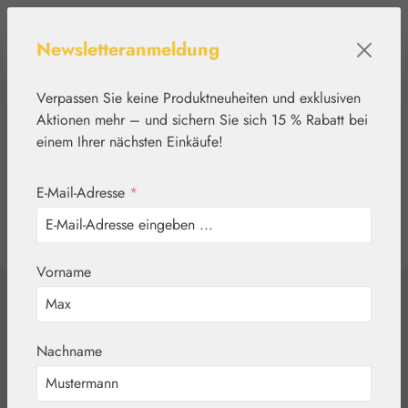
Zum Hauptinhalt springen
Newsletteranmeldung
Verpassen Sie keine Produktneuheiten und exklusiven
Aktionen mehr – und sichern Sie sich 15 % Rabatt bei
einem Ihrer nächsten Einkäufe!
E-Mail-Adresse
*
0
Werkzeugleiste anzeigen
Du hast 0 Produkte
Vorname
Home
Pflanzenwelt
Aromatische Wässer
Kamillenwasser
Nachname