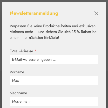
Zum Hauptinhalt springen
Newsletteranmeldung
Verpassen Sie keine Produktneuheiten und exklusiven
Aktionen mehr – und sichern Sie sich 15 % Rabatt bei
einem Ihrer nächsten Einkäufe!
E-Mail-Adresse
*
0
Werkzeugleiste anzeigen
Du hast 0 Produkte
Vorname
Home
Pflanzenwelt
Aromatische Wässer
Kamillenwasser
Nachname