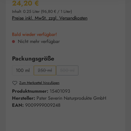
Regulärer Preis:
24,20 €
Inhalt:
0.25 Liter
(96,80 € / 1 Liter)
Preise inkl. MwSt. zzgl. Versandkosten
Bald wieder verfügbar!
Nicht mehr verfügbar
auswählen
Packungsgröße
100 ml
250 ml
500 ml
(Diese Option ist zurzeit nicht verfügbar.)
(Diese Option ist zurzeit nicht verfügb
Zum Merkzettel hinzufügen
Produktnummer:
15401093
Hersteller:
Pater Severin Naturprodukte GmbH
EAN:
9009999009248