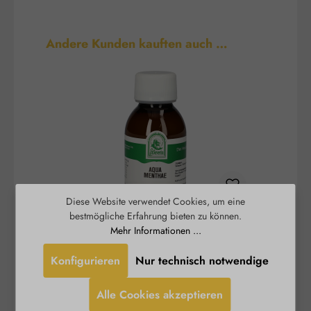
Produktgalerie überspringen
Andere Kunden kauften auch …
Diese Website verwendet Cookies, um eine
bestmögliche Erfahrung bieten zu können.
Aqua Menthae
Mehr Informationen ...
Konfigurieren
Nur technisch notwendige
Das St. Severin Aqua Menthae duftet weniger
Rosenw
intensiv nach Pfefferminze als das reine
Alle Cookies akzeptieren
ätherische Öl. Erhalten geblieben ist jedoch der
kühlende und klärende Effekt der Pflanze. Dieser
Erf