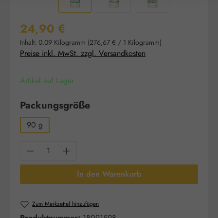
Regulärer Preis:
24,90 €
Inhalt:
0.09 Kilogramm
(276,67 € / 1 Kilogramm)
Preise inkl. MwSt. zzgl. Versandkosten
Artikel auf Lager.
auswählen
Packungsgröße
90 g
Produkt Anzahl: Gib den gewünschten Wert e
In den Warenkorb
Zum Merkzettel hinzufügen
Produktnummer:
18091598