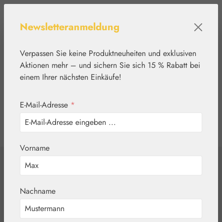
Zum Hauptinhalt springen
Newsletteranmeldung
Verpassen Sie keine Produktneuheiten und exklusiven
Aktionen mehr – und sichern Sie sich 15 % Rabatt bei
einem Ihrer nächsten Einkäufe!
E-Mail-Adresse
*
0
Werkzeugleiste anzeigen
Du hast 0 Produkte
Vorname
Home
Kosmetik
Irländisch Moos
Nachname
Salbe