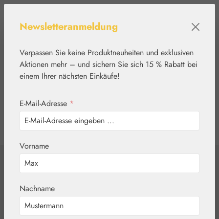
Zum Hauptinhalt springen
Newsletteranmeldung
Verpassen Sie keine Produktneuheiten und exklusiven
Aktionen mehr – und sichern Sie sich 15 % Rabatt bei
einem Ihrer nächsten Einkäufe!
E-Mail-Adresse
*
0
Werkzeugleiste anzeigen
Du hast 0 Produkte
Vorname
Home
Pflanzenwelt
Aromatische Wässer
Aqua Rosae
Nachname