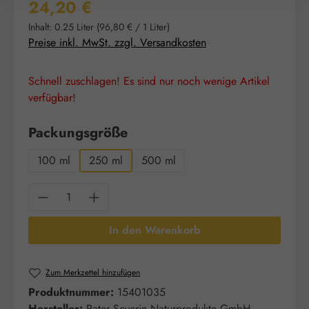
Regulärer Preis:
24,20 €
Inhalt:
0.25 Liter
(96,80 € / 1 Liter)
Preise inkl. MwSt. zzgl. Versandkosten
Schnell zuschlagen! Es sind nur noch wenige Artikel
verfügbar!
auswählen
Packungsgröße
100 ml
250 ml
500 ml
Produkt Anzahl: Gib den gewünschten Wert e
In den Warenkorb
Zum Merkzettel hinzufügen
Produktnummer:
15401035
Hersteller:
Pater Severin Naturprodukte GmbH